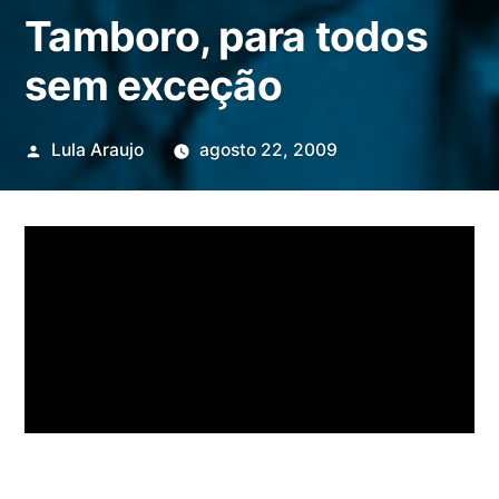
Tamboro, para todos
sem exceção
Publicado
Lula Araujo
agosto 22, 2009
por