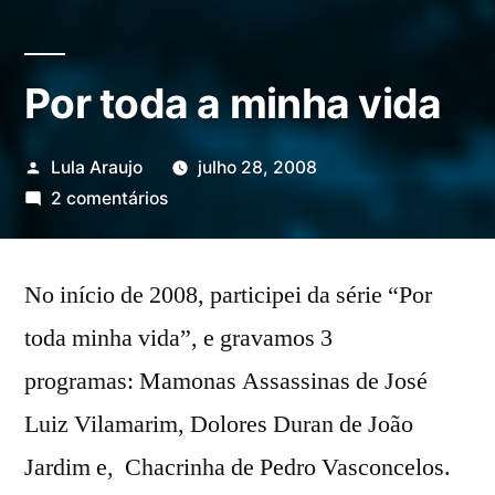
Por toda a minha vida
Publicado
Lula Araujo
julho 28, 2008
por
em
2 comentários
Por
toda
No início de 2008, participei da série “Por
a
minha
toda minha vida”, e gravamos 3
vida
programas: Mamonas Assassinas de José
Luiz Vilamarim, Dolores Duran de João
Jardim e, Chacrinha de Pedro Vasconcelos.