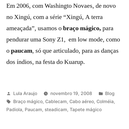
Em 2006, com Washingto Novaes, de novo
no Xingú, com a série “Xingú, A terra
ameaçada”, usamos o
braço mágico,
para
pendurar uma Sony Z1, em low mode, como
o
paucam
, só que articulado, para as danças
dos índios, na festa do Kuarup.
Publicado
Publicado
Lula Araujo
novembro 19, 2008
Blog
por
Tags:
em
Braço mágico
,
Cablecam
,
Cabo aéreo
,
Colméia
,
Padiola
,
Paucam
,
steadicam
,
Tapete mágico