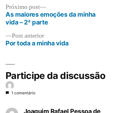
Próximo
Próximo post
post:
As maiores emoções da minha
Navegação
vida – 2ª parte
de
Post
Post anterior
Post
anterior:
Por toda a minha vida
Participe da discussão
1 comentário
Joaquim Rafael Pessoa de