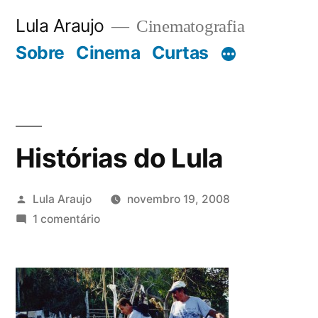
Pular
Lula Araujo
Cinematografia
para
Sobre
Cinema
Curtas
o
conteúdo
Histórias do Lula
Publicado
Lula Araujo
novembro 19, 2008
por
em
1 comentário
Histórias
do
Lula